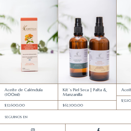
Kit´s Piel Seca | Palta &
Aceite de Caléndula
Acei
Manzanilla
(100ml)
$32.1
$62.300,00
$32.600,00
SEGUINOS EN