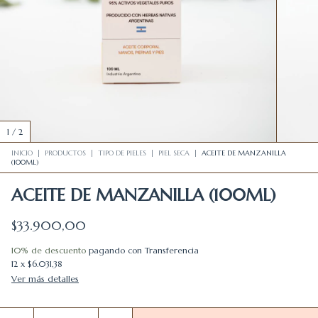
1
/
2
INICIO
|
PRODUCTOS
|
TIPO DE PIELES
|
PIEL SECA
|
ACEITE DE MANZANILLA
(100ML)
ACEITE DE MANZANILLA (100ML)
$33.900,00
10% de descuento
pagando con Transferencia
12
x
$6.031,38
Ver más detalles