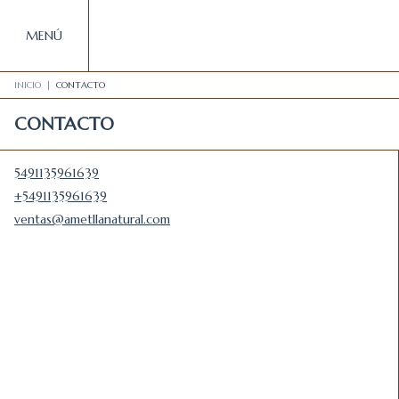
MENÚ
INICIO
|
CONTACTO
CONTACTO
5491135961639
+5491135961639
ventas@ametllanatural.com